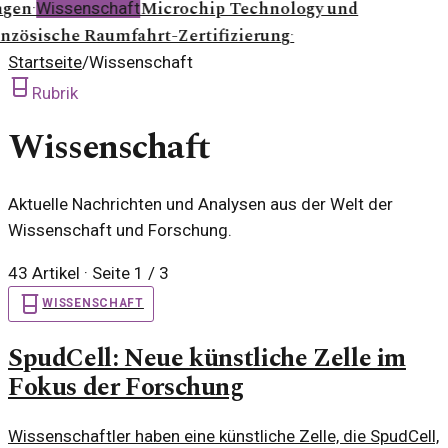
ngen
Microchip Technology und
·
Wissenschaft
anzösische Raumfahrt-Zertifizierung
·
Startseite
/
Wissenschaft
Rubrik
Wissenschaft
Aktuelle Nachrichten und Analysen aus der Welt der
Wissenschaft und Forschung.
43
Artikel
· Seite 1 / 3
WISSENSCHAFT
SpudCell: Neue künstliche Zelle im
Fokus der Forschung
Wissenschaftler haben eine künstliche Zelle, die SpudCell,