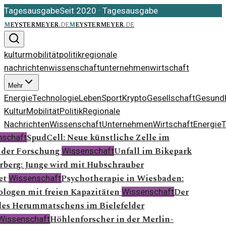
Tagesausgabe
Seit 2020
·
Tagesausgabe
m
eystermeyer
.
de
m
eystermeyer
.
de
kultur
mobilität
politik
regionale
nachrichten
wissenschaft
unternehmen
wirtschaft
Mehr
Energie
Technologie
Leben
Sport
Krypto
Gesellschaft
Gesundh
Kultur
Mobilität
Politik
Regionale
Nachrichten
Wissenschaft
Unternehmen
Wirtschaft
Energie
T
SpudCell: Neue künstliche Zelle im
schaft
der Forschung
Unfall im Bikepark
·
Wissenschaft
berg: Junge wird mit Hubschrauber
et
Psychotherapie in Wiesbaden:
·
Wissenschaft
logen mit freien Kapazitäten
Der
·
Wissenschaft
es Herummatschens im Bielefelder
Höhlenforscher in der Merlin-
Wissenschaft