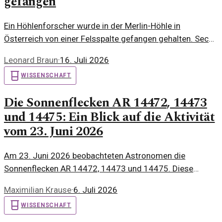
gefangen
Ein Höhlenforscher wurde in der Merlin-Höhle in
Österreich von einer Felsspalte gefangen gehalten. Sechs
Stunden dauerte die dramatische Rettungsaktion der
Leonard Braun
·
16. Juli 2026
Einsatzkräfte.
WISSENSCHAFT
Die Sonnenflecken AR 14472, 14473
und 14475: Ein Blick auf die Aktivität
vom 23. Juni 2026
Am 23. Juni 2026 beobachteten Astronomen die
Sonnenflecken AR 14472, 14473 und 14475. Diese
Aktivität wirft Fragen auf über die Sonnenphysik und
Maximilian Krause
·
6. Juli 2026
mögliche Auswirkungen auf die Erde.
WISSENSCHAFT