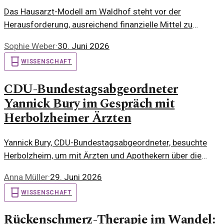
Das Hausarzt-Modell am Waldhof steht vor der
Herausforderung, ausreichend finanzielle Mittel zu
sichern. Nach einer kritischen Analyse der aktuellen
Sophie Weber
·
30. Juni 2026
Situation zeigt sich, wie wichtig eine nachhaltige
WISSENSCHAFT
Unterstützung ist.
CDU-Bundestagsabgeordneter
Yannick Bury im Gespräch mit
Herbolzheimer Ärzten
Yannick Bury, CDU-Bundestagsabgeordneter, besuchte
Herbolzheim, um mit Ärzten und Apothekern über die
Auswirkungen der geplanten Reform auf die
Anna Müller
·
29. Juni 2026
Gesundheitsversorgung zu diskutieren.
WISSENSCHAFT
Rückenschmerz-Therapie im Wandel: