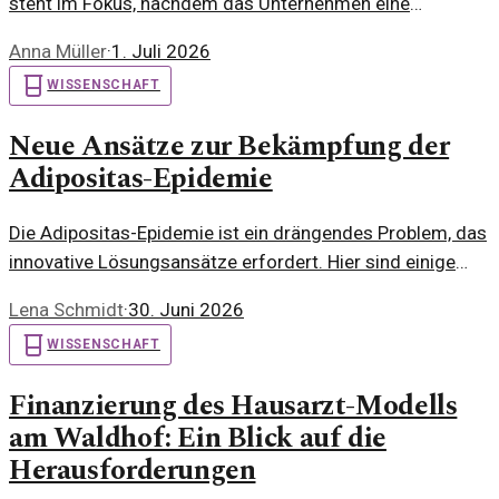
steht im Fokus, nachdem das Unternehmen eine
bedeutende Zertifizierung von der französischen
Anna Müller
·
1. Juli 2026
Raumfahrtbehörde erhalten hat. Analysten beobachten,
WISSENSCHAFT
wie sich dieser Schritt auf den Kurs auswirken könnte.
Neue Ansätze zur Bekämpfung der
Adipositas-Epidemie
Die Adipositas-Epidemie ist ein drängendes Problem, das
innovative Lösungsansätze erfordert. Hier sind einige
Strategien, die helfen können, die Situation zu verbessern.
Lena Schmidt
·
30. Juni 2026
WISSENSCHAFT
Finanzierung des Hausarzt-Modells
am Waldhof: Ein Blick auf die
Herausforderungen