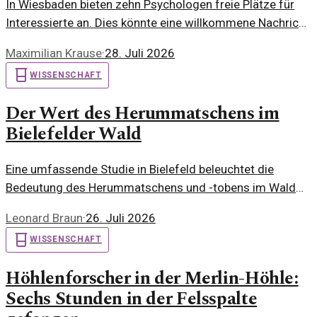
In Wiesbaden bieten zehn Psychologen freie Plätze für
Interessierte an. Dies könnte eine willkommene Nachricht
für all jene sein, die auf der Suche nach professioneller
Maximilian Krause
·
28. Juli 2026
Unterstützung sind.
WISSENSCHAFT
Der Wert des Herummatschens im
Bielefelder Wald
Eine umfassende Studie in Bielefeld beleuchtet die
Bedeutung des Herummatschens und -tobens im Wald
für die kindliche Entwicklung. Experten aus verschiedenen
Leonard Braun
·
26. Juli 2026
Disziplinen diskutieren die Erkenntnisse.
WISSENSCHAFT
Höhlenforscher in der Merlin-Höhle:
Sechs Stunden in der Felsspalte