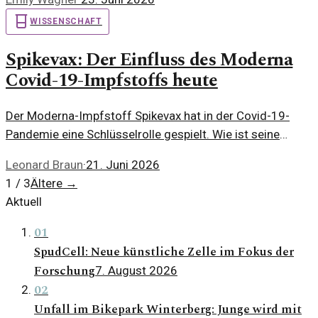
Prävention von Gebärmutterhalskrebs hat.
WISSENSCHAFT
Spikevax: Der Einfluss des Moderna
Covid-19-Impfstoffs heute
Der Moderna-Impfstoff Spikevax hat in der Covid-19-
Pandemie eine Schlüsselrolle gespielt. Wie ist seine
aktuelle Wirksamkeit und Rolle in der Impfstrategie?
Leonard Braun
·
21. Juni 2026
1 / 3
Ältere
→
Aktuell
01
SpudCell: Neue künstliche Zelle im Fokus der
Forschung
7. August 2026
02
Unfall im Bikepark Winterberg: Junge wird mit