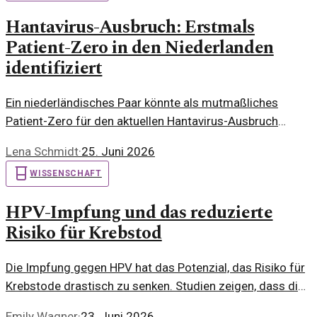
Hantavirus-Ausbruch: Erstmals
Patient-Zero in den Niederlanden
identifiziert
Ein niederländisches Paar könnte als mutmaßliches
Patient-Zero für den aktuellen Hantavirus-Ausbruch
gelten. Wissenschaftler analysieren die Hintergründe
Lena Schmidt
·
25. Juni 2026
dieses Falls und mögliche Risiken.
WISSENSCHAFT
HPV-Impfung und das reduzierte
Risiko für Krebstod
Die Impfung gegen HPV hat das Potenzial, das Risiko für
Krebstode drastisch zu senken. Studien zeigen, dass die
Impfquote einen entscheidenden Einfluss auf die
Emily Wagner
·
23. Juni 2026