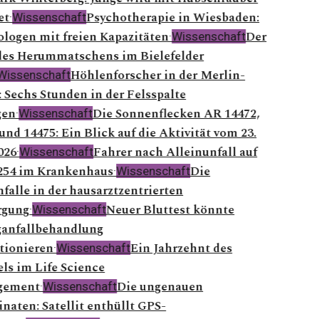
et
Psychotherapie in Wiesbaden:
·
Wissenschaft
logen mit freien Kapazitäten
Der
·
Wissenschaft
es Herummatschens im Bielefelder
Höhlenforscher in der Merlin-
Wissenschaft
 Sechs Stunden in der Felsspalte
gen
Die Sonnenflecken AR 14472,
·
Wissenschaft
und 14475: Ein Blick auf die Aktivität vom 23.
026
Fahrer nach Alleinunfall auf
·
Wissenschaft
254 im Krankenhaus
Die
·
Wissenschaft
falle in der hausarztzentrierten
rgung
Neuer Bluttest könnte
·
Wissenschaft
anfallbehandlung
tionieren
Ein Jahrzehnt des
·
Wissenschaft
s im Life Science
ement
Die ungenauen
·
Wissenschaft
naten: Satellit enthüllt GPS-