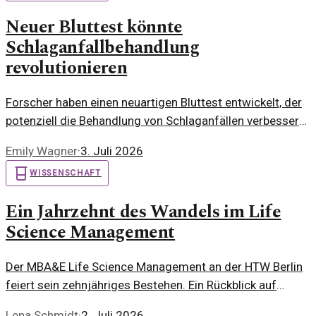
Neuer Bluttest könnte
Schlaganfallbehandlung
revolutionieren
Forscher haben einen neuartigen Bluttest entwickelt, der
potenziell die Behandlung von Schlaganfällen verbessern
könnte. Dieser Test ermöglicht eine schnellere Diagnose
Emily Wagner
·
3. Juli 2026
und gezieltere Therapien.
WISSENSCHAFT
Ein Jahrzehnt des Wandels im Life
Science Management
Der MBA&E Life Science Management an der HTW Berlin
feiert sein zehnjähriges Bestehen. Ein Rückblick auf
Erfolge, Innovationen und das Netzwerk, das entstanden
Lena Schmidt
·
2. Juli 2026