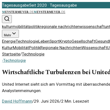
Tagesausgabe
Seit 2020
·
Tagesausgabe
m
eystermeyer
.
de
m
eystermeyer
.
de
kultur
mobilität
politik
regionale nachrichten
wissenschaft
un
Mehr
Energie
Technologie
Leben
Sport
Krypto
Gesellschaft
Gesundh
Kultur
Mobilität
Politik
Regionale Nachrichten
Wissenschaft
U
Startseite
/
Technologie
›
Technologie
Wirtschaftliche Turbulenzen bei United
United Internet sieht sich am Vormittag mit überraschende
Analystenmeinungen.
David Hoffmann
/
29. Juni 2026
/
2 Min. Lesezeit