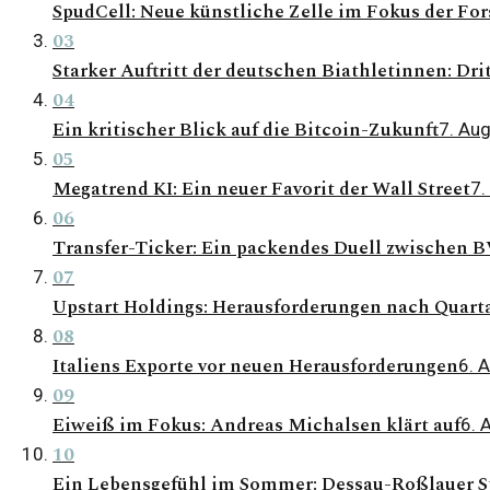
SpudCell: Neue künstliche Zelle im Fokus der Fo
03
Starker Auftritt der deutschen Biathletinnen: Dri
04
Ein kritischer Blick auf die Bitcoin-Zukunft
7. Au
05
Megatrend KI: Ein neuer Favorit der Wall Street
7.
06
Transfer-Ticker: Ein packendes Duell zwischen 
07
Upstart Holdings: Herausforderungen nach Quarta
08
Italiens Exporte vor neuen Herausforderungen
6. 
09
Eiweiß im Fokus: Andreas Michalsen klärt auf
6. 
10
Ein Lebensgefühl im Sommer: Dessau-Roßlauer St