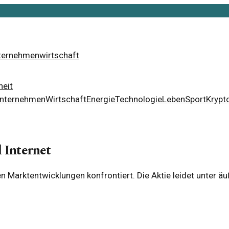
ternehmen
wirtschaft
eit
nternehmen
Wirtschaft
Energie
Technologie
Leben
Sport
Krypt
 Internet
n Marktentwicklungen konfrontiert. Die Aktie leidet unter ä