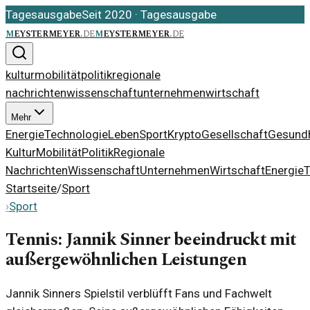
Tagesausgabe
Seit 2020
·
Tagesausgabe
m
eystermeyer
.
de
m
eystermeyer
.
de
kultur
mobilität
politik
regionale
nachrichten
wissenschaft
unternehmen
wirtschaft
Mehr
Energie
Technologie
Leben
Sport
Krypto
Gesellschaft
Gesundh
Kultur
Mobilität
Politik
Regionale
Nachrichten
Wissenschaft
Unternehmen
Wirtschaft
Energie
T
Startseite
/
Sport
›
Sport
Tennis: Jannik Sinner beeindruckt mit
außergewöhnlichen Leistungen
Jannik Sinners Spielstil verblüfft Fans und Fachwelt