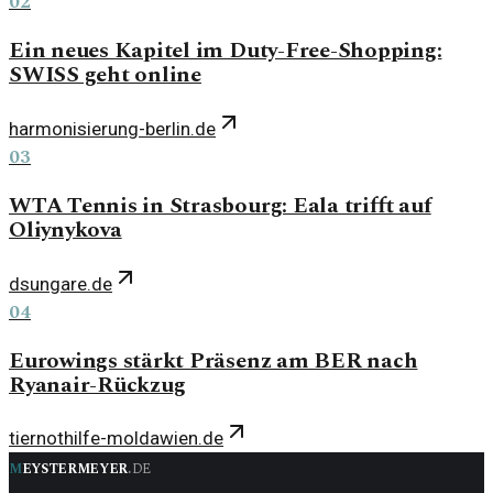
02
Ein neues Kapitel im Duty-Free-Shopping:
SWISS geht online
harmonisierung-berlin.de
03
WTA Tennis in Strasbourg: Eala trifft auf
Oliynykova
dsungare.de
04
Eurowings stärkt Präsenz am BER nach
Ryanair-Rückzug
tiernothilfe-moldawien.de
m
eystermeyer
.
de