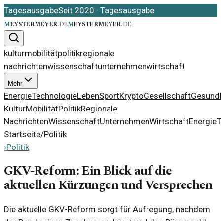
Tagesausgabe
Seit 2020
·
Tagesausgabe
m
eystermeyer
.
de
m
eystermeyer
.
de
kultur
mobilität
politik
regionale
nachrichten
wissenschaft
unternehmen
wirtschaft
Mehr
Energie
Technologie
Leben
Sport
Krypto
Gesellschaft
Gesundh
Kultur
Mobilität
Politik
Regionale
Nachrichten
Wissenschaft
Unternehmen
Wirtschaft
Energie
T
Startseite
/
Politik
›
Politik
GKV-Reform: Ein Blick auf die
aktuellen Kürzungen und Versprechen
Die aktuelle GKV-Reform sorgt für Aufregung, nachdem