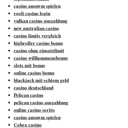
casino anonym spielen
rooli casino login
vulkan casino auszahlung
new australian casino
casino limits vergleich
highroller casino bonus
casino ohne einsatzlimit
casino willkommensbonus
slots mit bonus
online casino bonus
blackjack mit echtem geld
casino deutschland
Pelican casino
pelican casino auszahlung
online casino seriös
casino anonym spielen
Cobra casino