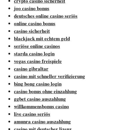
crypto casino sicherheit
joo casino bonus
deutsches online casino seriös
online casino bonus
casino sicherheit
blackjack mit echtem geld
seriöse online casinos
starda casino login
vegas casino freispiele
casino gibraltar
casino mit schneller verifizierung
bing bong casino login
casino bonus ohne einzahlung
ggbet casino auszahlung
willkommensbonus casino
live casino seriös
amunra casino auszahlung
casino mit deutscher lizenz