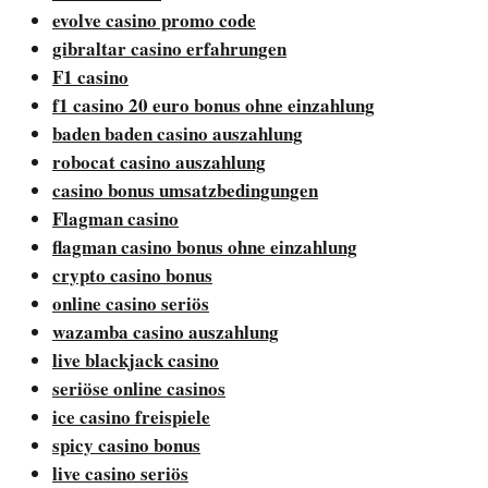
evolve casino promo code
gibraltar casino erfahrungen
F1 casino
f1 casino 20 euro bonus ohne einzahlung
baden baden casino auszahlung
robocat casino auszahlung
casino bonus umsatzbedingungen
Flagman casino
flagman casino bonus ohne einzahlung
crypto casino bonus
online casino seriös
wazamba casino auszahlung
live blackjack casino
seriöse online casinos
ice casino freispiele
spicy casino bonus
live casino seriös