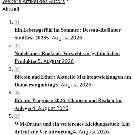
Weitere Artikel des Autors
Aktuell
01
Ein Lebensgefühl im Sommer: Dessau-Roßlauer
Stadtfest 2023
5. August 2026
02
Nudelsauce-Rückruf: Vorsicht vor gefährlichen
Produkten
5. August 2026
03
Bitcoin und Ether: Aktuelle Marktentwicklungen am
Donnerstagmittag
5. August 2026
04
Bitcoin-Prognose 2026: Chancen und Risiken für
Anleger
4. August 2026
05
WM-Drama und ein verlorenes Kleidungsstück: Ein
Aufruf zur Verantwortung
4. August 2026