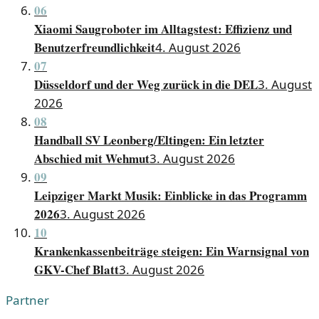
06
Xiaomi Saugroboter im Alltagstest: Effizienz und
Benutzerfreundlichkeit
4. August 2026
07
Düsseldorf und der Weg zurück in die DEL
3. August
2026
08
Handball SV Leonberg/Eltingen: Ein letzter
Abschied mit Wehmut
3. August 2026
09
Leipziger Markt Musik: Einblicke in das Programm
2026
3. August 2026
10
Krankenkassenbeiträge steigen: Ein Warnsignal von
GKV-Chef Blatt
3. August 2026
Partner