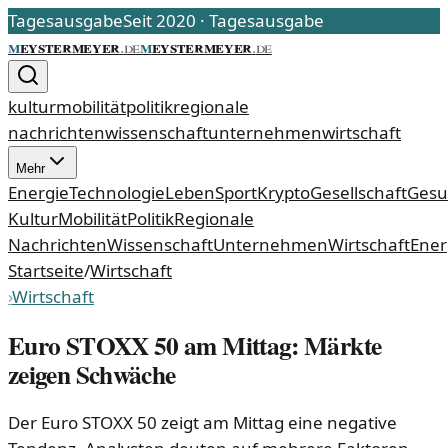
Tagesausgabe
Seit 2020
·
Tagesausgabe
m
eystermeyer
m
eystermeyer
.
de
.
de
kultur
mobilität
politik
regionale
nachrichten
wissenschaft
unternehmen
wirtschaft
Mehr
Energie
Technologie
Leben
Sport
Krypto
Gesellschaft
Gesu
Kultur
Mobilität
Politik
Regionale
Nachrichten
Wissenschaft
Unternehmen
Wirtschaft
Ener
Startseite
/
Wirtschaft
›
Wirtschaft
Euro STOXX 50 am Mittag: Märkte
zeigen Schwäche
Der Euro STOXX 50 zeigt am Mittag eine negative