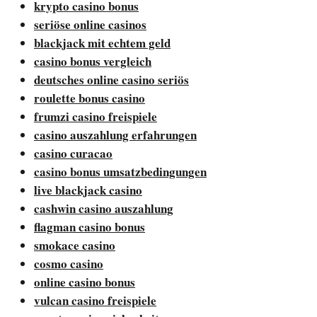
krypto casino bonus
seriöse online casinos
blackjack mit echtem geld
casino bonus vergleich
deutsches online casino seriös
roulette bonus casino
frumzi casino freispiele
casino auszahlung erfahrungen
casino curacao
casino bonus umsatzbedingungen
live blackjack casino
cashwin casino auszahlung
flagman casino bonus
smokace casino
cosmo casino
online casino bonus
vulcan casino freispiele