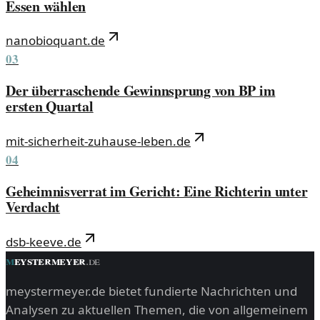
Essen wählen
nanobioquant.de
03
Der überraschende Gewinnsprung von BP im
ersten Quartal
mit-sicherheit-zuhause-leben.de
04
Geheimnisverrat im Gericht: Eine Richterin unter
Verdacht
dsb-keeve.de
m
eystermeyer
.
de
meystermeyer.de bietet fundierte Nachrichten und
Analysen zu aktuellen Themen, die von allgemeinem