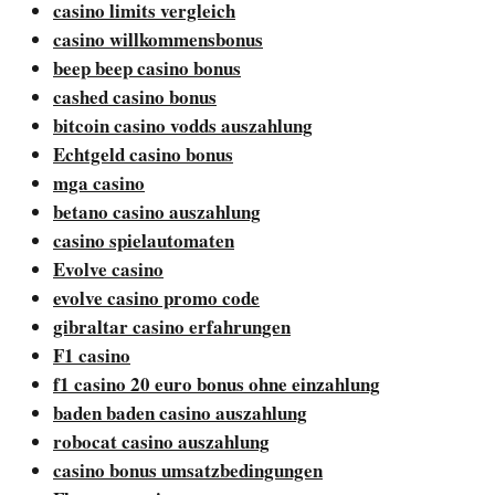
casino limits vergleich
casino willkommensbonus
beep beep casino bonus
cashed casino bonus
bitcoin casino vodds auszahlung
Echtgeld casino bonus
mga casino
betano casino auszahlung
casino spielautomaten
Evolve casino
evolve casino promo code
gibraltar casino erfahrungen
F1 casino
f1 casino 20 euro bonus ohne einzahlung
baden baden casino auszahlung
robocat casino auszahlung
casino bonus umsatzbedingungen