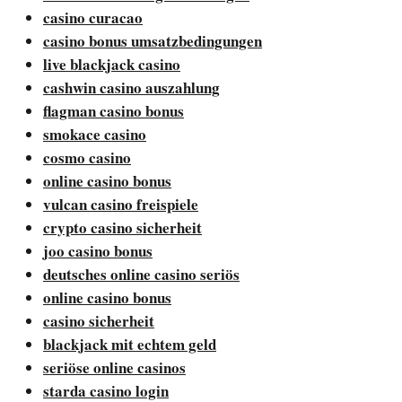
casino curacao
casino bonus umsatzbedingungen
live blackjack casino
cashwin casino auszahlung
flagman casino bonus
smokace casino
cosmo casino
online casino bonus
vulcan casino freispiele
crypto casino sicherheit
joo casino bonus
deutsches online casino seriös
online casino bonus
casino sicherheit
blackjack mit echtem geld
seriöse online casinos
starda casino login