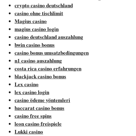
crypto casino deutschland
casino ohne tischlimit
Magius casino
magius casino login
casino deutschland auszahlung
bwin casino bonus
casino bonus umsatzbedingungen
n1 casino auszahlung
costa rica casino erfahrungen
blackjack casino bonus
Lex casino
lex casino login
casino ödeme yöntemleri
baccarat casino bonus
casino free spins
leon casino freispiele
Lukki casino