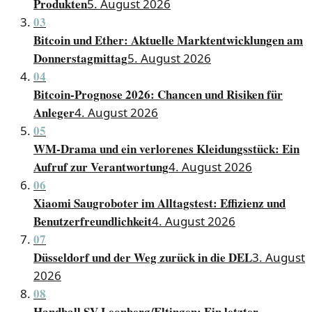
Produkten
5. August 2026
03
Bitcoin und Ether: Aktuelle Marktentwicklungen am
Donnerstagmittag
5. August 2026
04
Bitcoin-Prognose 2026: Chancen und Risiken für
Anleger
4. August 2026
05
WM-Drama und ein verlorenes Kleidungsstück: Ein
Aufruf zur Verantwortung
4. August 2026
06
Xiaomi Saugroboter im Alltagstest: Effizienz und
Benutzerfreundlichkeit
4. August 2026
07
Düsseldorf und der Weg zurück in die DEL
3. August
2026
08
Handball SV Leonberg/Eltingen: Ein letzter