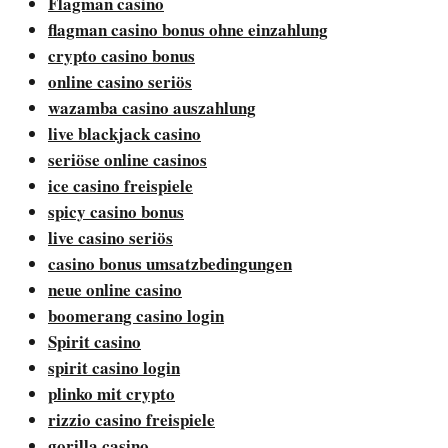
Flagman casino
flagman casino bonus ohne einzahlung
crypto casino bonus
online casino seriös
wazamba casino auszahlung
live blackjack casino
seriöse online casinos
ice casino freispiele
spicy casino bonus
live casino seriös
casino bonus umsatzbedingungen
neue online casino
boomerang casino login
Spirit casino
spirit casino login
plinko mit crypto
rizzio casino freispiele
gorilla casino