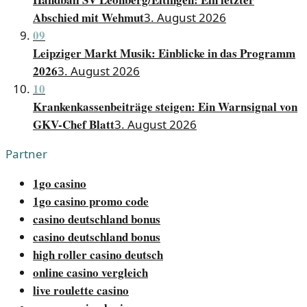
Abschied mit Wehmut
3. August 2026
09
Leipziger Markt Musik: Einblicke in das Programm
2026
3. August 2026
10
Krankenkassenbeiträge steigen: Ein Warnsignal von
GKV-Chef Blatt
3. August 2026
Partner
1go casino
1go casino promo code
casino deutschland bonus
casino deutschland bonus
high roller casino deutsch
online casino vergleich
live roulette casino