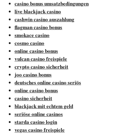
casino bonus umsatzbedingungen
live blackjack casino
cashwin casino auszahlung
flagman casino bonus
smokace casino
cosmo casino
online casino bonus
vulcan casino freispiele
crypto casino sicherheit
joo casino bonus
deutsches online casino seriös
online casino bonus
casino sicherheit
blackjack mit echtem geld
seriöse online casinos
starda casino login
vegas casino freispiele