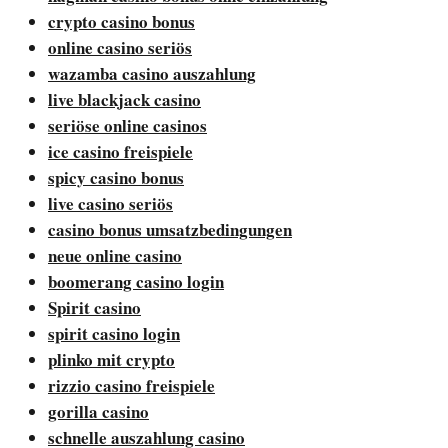
crypto casino bonus
online casino seriös
wazamba casino auszahlung
live blackjack casino
seriöse online casinos
ice casino freispiele
spicy casino bonus
live casino seriös
casino bonus umsatzbedingungen
neue online casino
boomerang casino login
Spirit casino
spirit casino login
plinko mit crypto
rizzio casino freispiele
gorilla casino
schnelle auszahlung casino