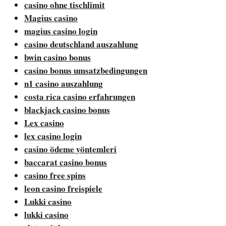
casino ohne tischlimit
Magius casino
magius casino login
casino deutschland auszahlung
bwin casino bonus
casino bonus umsatzbedingungen
n1 casino auszahlung
costa rica casino erfahrungen
blackjack casino bonus
Lex casino
lex casino login
casino ödeme yöntemleri
baccarat casino bonus
casino free spins
leon casino freispiele
Lukki casino
lukki casino