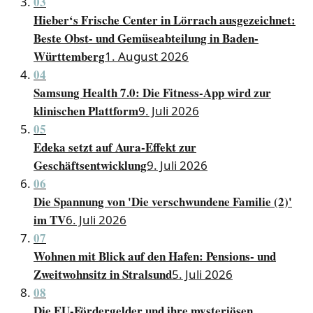
03
Hieber‘s Frische Center in Lörrach ausgezeichnet:
Beste Obst- und Gemüseabteilung in Baden-
Württemberg
1. August 2026
04
Samsung Health 7.0: Die Fitness-App wird zur
klinischen Plattform
9. Juli 2026
05
Edeka setzt auf Aura-Effekt zur
Geschäftsentwicklung
9. Juli 2026
06
Die Spannung von 'Die verschwundene Familie (2)'
im TV
6. Juli 2026
07
Wohnen mit Blick auf den Hafen: Pensions- und
Zweitwohnsitz in Stralsund
5. Juli 2026
08
Die EU-Fördergelder und ihre mysteriösen