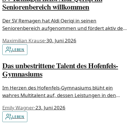
Seniorenbereich willkommen
Der SV Remagen hat Aldi Qeriqi in seinen
Seniorenbereich aufgenommen und fördert aktiv den
Sport für Senioren. Ein Schritt, der den
Maximilian Krause
·
30. Juni 2026
Gemeinschaftsgeist stärkt.
LEBEN
Das unbestrittene Talent des Hofenfels-
Gymnasiums
Im Herzen des Hofenfels-Gymnasiums blüht ein
wahres Multitalent auf, dessen Leistungen in den
verschiedensten Disziplinen belohnt werden. Ein Blick
Emily Wagner
·
23. Juni 2026
auf die Errungenschaften und die Motivation, die
LEBEN
dahinter stehen.