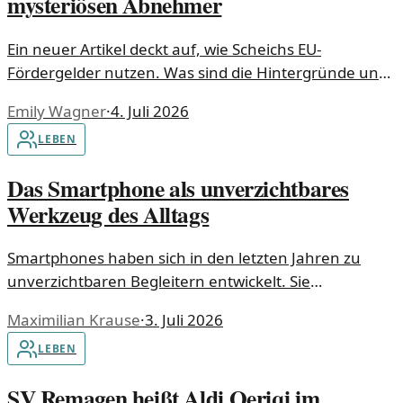
mysteriösen Abnehmer
Ein neuer Artikel deckt auf, wie Scheichs EU-
Fördergelder nutzen. Was sind die Hintergründe und
was bedeutet das für uns?
Emily Wagner
·
4. Juli 2026
LEBEN
Das Smartphone als unverzichtbares
Werkzeug des Alltags
Smartphones haben sich in den letzten Jahren zu
unverzichtbaren Begleitern entwickelt. Sie
beeinflussen unser tägliches Leben in nahezu jeder
Maximilian Krause
·
3. Juli 2026
Hinsicht, von der Kommunikation bis zur
LEBEN
Freizeitgestaltung.
SV Remagen heißt Aldi Qeriqi im