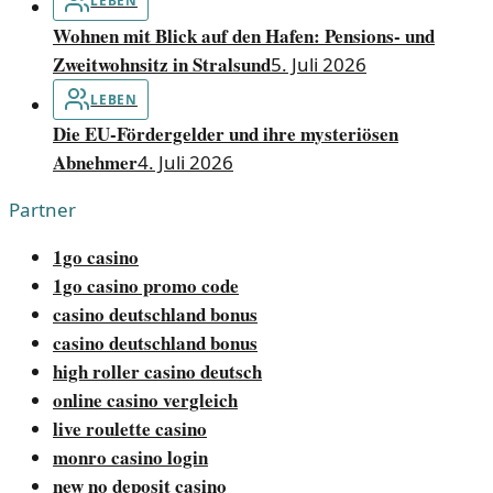
LEBEN
Wohnen mit Blick auf den Hafen: Pensions- und
Zweitwohnsitz in Stralsund
5. Juli 2026
LEBEN
Die EU-Fördergelder und ihre mysteriösen
Abnehmer
4. Juli 2026
Partner
1go casino
1go casino promo code
casino deutschland bonus
casino deutschland bonus
high roller casino deutsch
online casino vergleich
live roulette casino
monro casino login
new no deposit casino