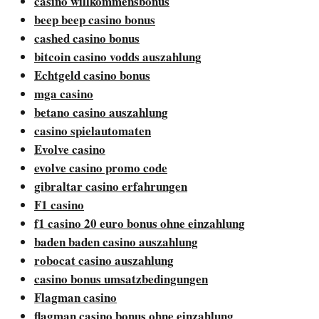
casino willkommensbonus
beep beep casino bonus
cashed casino bonus
bitcoin casino vodds auszahlung
Echtgeld casino bonus
mga casino
betano casino auszahlung
casino spielautomaten
Evolve casino
evolve casino promo code
gibraltar casino erfahrungen
F1 casino
f1 casino 20 euro bonus ohne einzahlung
baden baden casino auszahlung
robocat casino auszahlung
casino bonus umsatzbedingungen
Flagman casino
flagman casino bonus ohne einzahlung