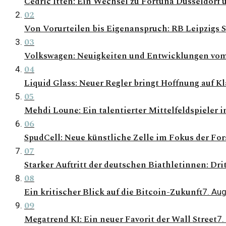
Cedric Itten: Ein Wechsel zu Fortuna Düsseldorf
02
Von Vorurteilen bis Eigenanspruch: RB Leipzigs S
03
Volkswagen: Neuigkeiten und Entwicklungen vom 
04
Liquid Glass: Neuer Regler bringt Hoffnung auf Kl
05
Mehdi Loune: Ein talentierter Mittelfeldspieler in
06
SpudCell: Neue künstliche Zelle im Fokus der Fo
07
Starker Auftritt der deutschen Biathletinnen: Dri
08
Ein kritischer Blick auf die Bitcoin-Zukunft
7. Au
09
Megatrend KI: Ein neuer Favorit der Wall Street
7.