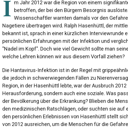
I
m Jahr 2012 war die Region von einem signifikan
betroffen, der bei den Bürgern Besorgnis auslöste
Wissenschaftler warnten damals vor den Gefahren
Nagetiere übertragen wird. Ralph Hasenhüttl, der mittler
bekannt ist, sprach in einer kürzlichen Interviewrunde e
persönlichen Erfahrungen mit der Infektion und vergli
"Nadel im Kopf". Doch wie viel Gewicht sollte man se
welche Lehren können wir aus diesem Vorfall ziehen?
Die Hantavirus-Infektion ist in der Regel mit grippeä
die jedoch in schwerwiegenden Fällen zu Nierenversag
Region, in der Hasenhüttl lebte, war der Ausbruch 2012
Herausforderung, sondern auch eine soziale. Was pas
der Bevölkerung über die Erkrankung? Blieben die Me
den medizinischen Ratschlägen, oder suchten sie auf e
den persönlichen Erlebnissen von Hasenhüttl stellt sich
von 2012 ausreichen, um die Menschen für die Gefahr