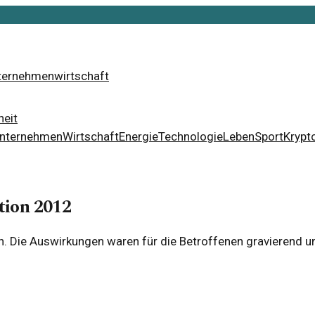
ternehmen
wirtschaft
eit
nternehmen
Wirtschaft
Energie
Technologie
Leben
Sport
Krypt
tion 2012
h. Die Auswirkungen waren für die Betroffenen gravierend 