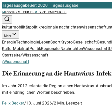
Tagesausgabe
Seit 2020
·
Tagesausgabe
m
eystermeyer
.
de
m
eystermeyer
.
de
kultur
mobilität
politik
regionale nachrichten
wissenschaft
un
Mehr
Energie
Technologie
Leben
Sport
Krypto
Gesellschaft
Gesundh
Kultur
Mobilität
Politik
Regionale Nachrichten
Wissenschaft
U
Startseite
/
Wissenschaft
›
Wissenschaft
Die Erinnerung an die Hantavirus-Infek
Im Jahr 2012 erlebte die Region einen Hantavirus-Ausbruc
mit eindringlichen Worten beschrieben.
Felix Becker
/
13. Juni 2026
/
2 Min. Lesezeit